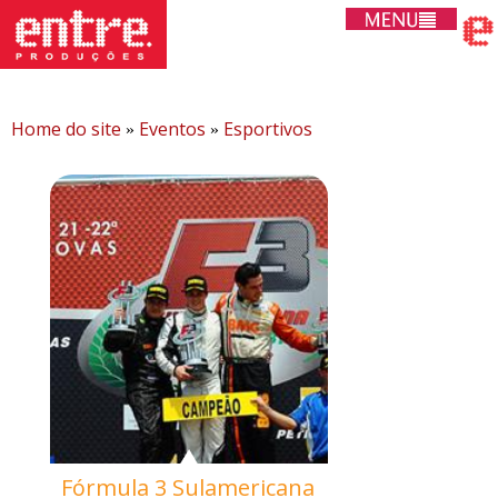
Home do site
Eventos
Esportivos
»
»
Fórmula 3 Sulamericana